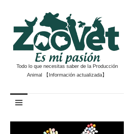
Saltar
al
contenido
Todo lo que necesitas saber de la Producción
Zootecnia
Animal 【Información actualizada】
y
Veterinaria
es
mi