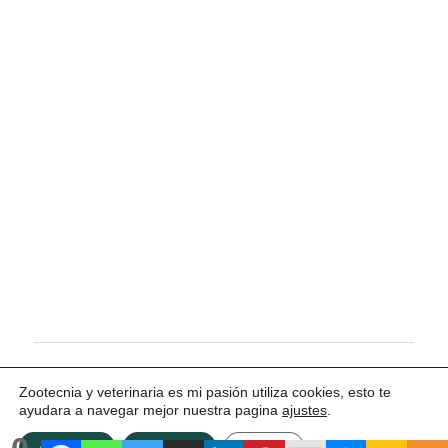
Tema para WordPress: Maxwell de ThemeZee.
Zootecnia y veterinaria es mi pasión utiliza cookies, esto te
ayudara a navegar mejor nuestra pagina
ajustes
.
ACEPTAR
Rechazar
Ajustes