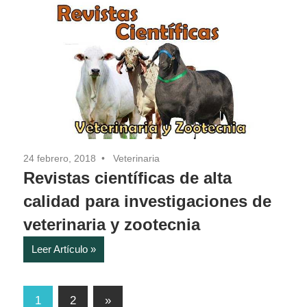
24 febrero, 2018
Veterinaria
Revistas científicas de alta
calidad para investigaciones de
veterinaria y zootecnia
Leer Artículo
Paginación
Entradas
1
2
»