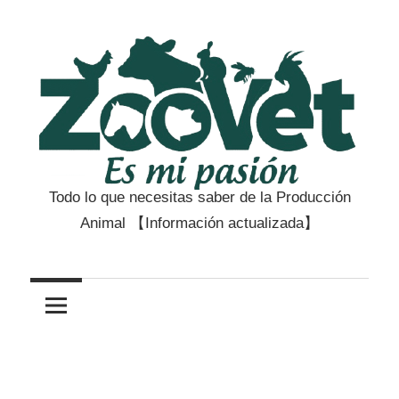
Saltar
al
contenido
Todo lo que necesitas saber de la Producción
Zootecnia
Animal 【Información actualizada】
y
Veterinaria
es
mi