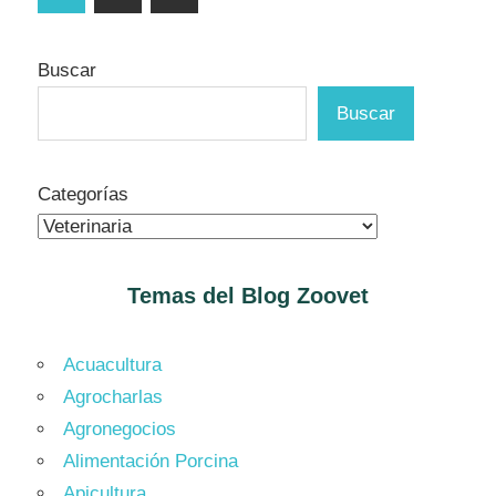
siguientes
de
entradas
Buscar
Buscar
Categorías
Temas del Blog
Zoovet
Acuacultura
Agrocharlas
Agronegocios
Alimentación Porcina
Apicultura