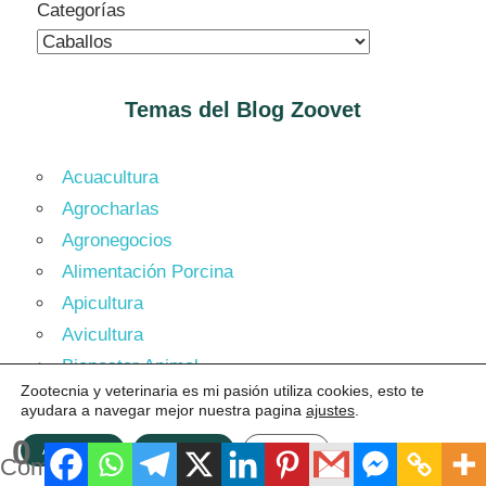
Categorías
Temas del Blog
Zoovet
Acuacultura
Agrocharlas
Agronegocios
Alimentación Porcina
Apicultura
Avicultura
Bienestar Animal
Zootecnia y veterinaria es mi pasión utiliza cookies, esto te
Bufalos
ayudara a navegar mejor nuestra pagina
ajustes
.
Caballos
0
ACEPTAR
Rechazar
Ajustes
Cabras
Compartidos