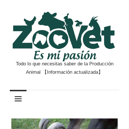
Saltar
al
contenido
Todo lo que necesitas saber de la Producción
Zootecnia
Animal 【Información actualizada】
y
Veterinaria
es
mi