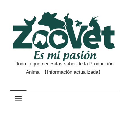
Saltar
al
contenido
Todo lo que necesitas saber de la Producción
Zootecnia
Animal 【Información actualizada】
y
Veterinaria
es
mi