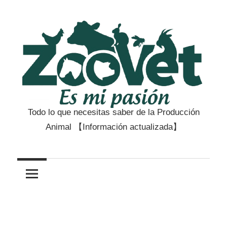
Saltar
al
contenido
Todo lo que necesitas saber de la Producción
Zootecnia
Animal 【Información actualizada】
y
Veterinaria
es
mi