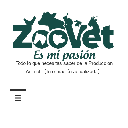
Saltar
al
contenido
Todo lo que necesitas saber de la Producción
Zootecnia
Animal 【Información actualizada】
y
Veterinaria
es
mi