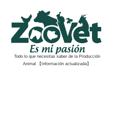
Saltar
al
contenido
Todo lo que necesitas saber de la Producción
Zootecnia
Animal 【Información actualizada】
y
Veterinaria
es
mi