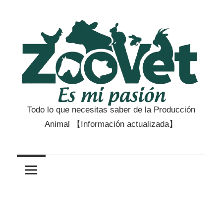
Saltar
al
contenido
Todo lo que necesitas saber de la Producción
Zootecnia
Animal 【Información actualizada】
y
Veterinaria
es
mi