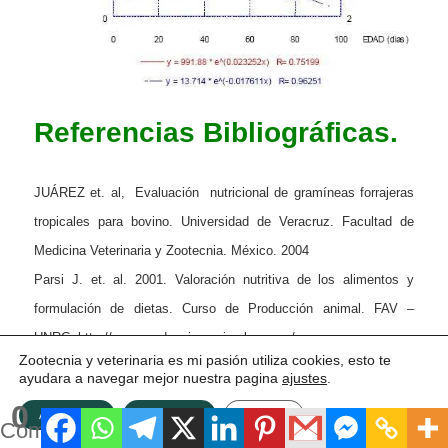
Referencias Bibliográficas.
JUÁREZ et. al, Evaluación nutricional de gramíneas forrajeras
tropicales para bovino. Universidad de Veracruz. Facultad de
Medicina Veterinaria y Zootecnia. México. 2004
Parsi J. et. al. 2001. Valoración nutritiva de los alimentos y
formulación de dietas. Curso de Producción animal. FAV –
UNRC. http://www.produccion-animal.com.ar/
Zootecnia y veterinaria es mi pasión utiliza cookies, esto te
ayudara a navegar mejor nuestra pagina
ajustes
.
Bassi, Tabaré. Ing. Zoot. Conceptos básicos sobre la calidad de
0
ACEPTAR
Rechazar
Ajustes
los forrajes. Cátedra de Manejo de Pasturas Facultad de
Compartidos