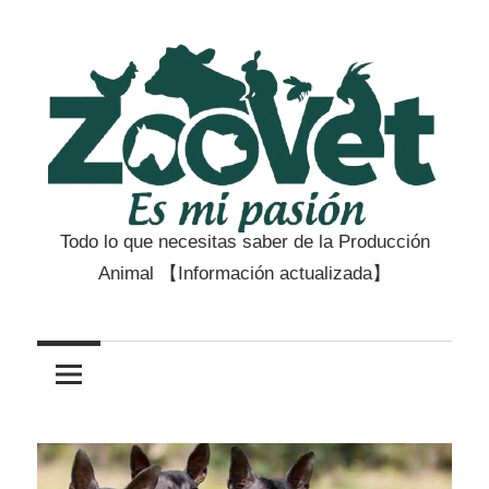
Saltar
al
contenido
Todo lo que necesitas saber de la Producción
Zootecnia
Animal 【Información actualizada】
y
Veterinaria
es
mi