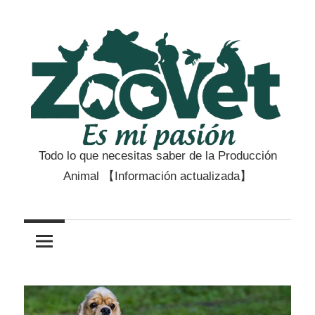
Saltar
al
contenido
Todo lo que necesitas saber de la Producción
Zootecnia
Animal 【Información actualizada】
y
Veterinaria
es
mi