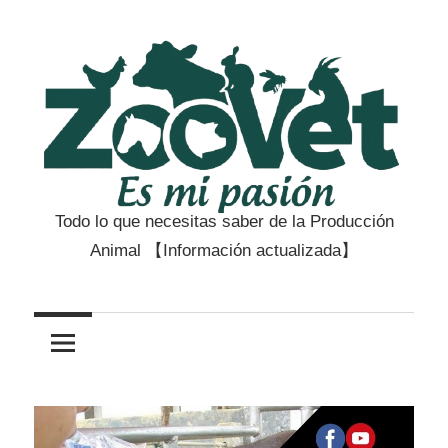
Saltar
al
contenido
Todo lo que necesitas saber de la Producción
Zootecnia
Animal 【Información actualizada】
y
Veterinaria
es
mi