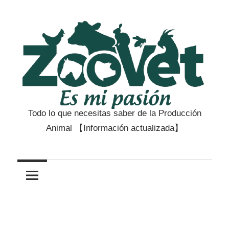
Saltar
al
contenido
Todo lo que necesitas saber de la Producción
Zootecnia
Animal 【Información actualizada】
y
Veterinaria
es
mi