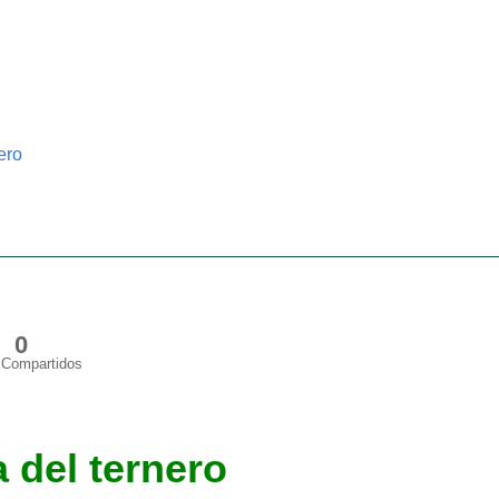
ero
0
Compartidos
a del ternero