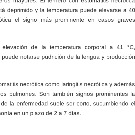
eros mayores. El ternero con estomatitis necrótic
está deprimido y la temperatura puede elevarse a 4
crótica el signo más prominente en casos grave
 elevación de la temperatura corporal a 41 °C
e puede notarse pudrición de la lengua y producció
omatitis necrótica como laringitis necrótica y ademá
los pulmones. Son también signos prominentes l
o de la enfermedad suele ser corto, sucumbiendo e
monía en un plazo de 2 a 7 días.