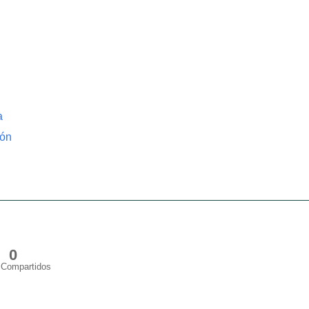
a
ión
0
Compartidos