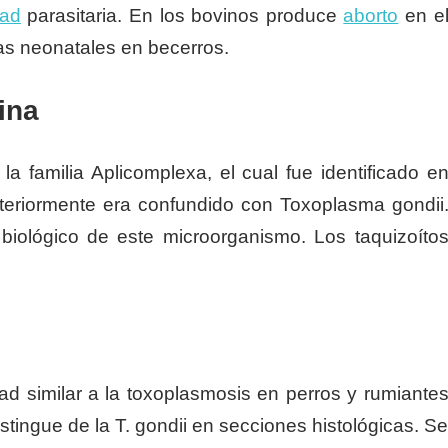
dad
parasitaria. En los bovinos produce
aborto
en e
as neonatales en becerros.
ina
 familia Aplicomplexa, el cual fue identificado e
teriormente era confundido con Toxoplasma gondii
 biológico de este microorganismo. Los taquizoíto
 similar a la toxoplasmosis en perros y rumiante
ingue de la T. gondii en secciones histológicas. S