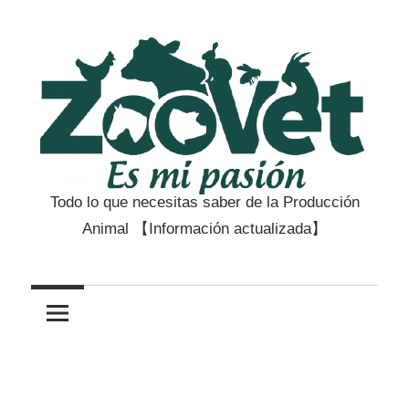
Saltar
al
contenido
Todo lo que necesitas saber de la Producción
Zootecnia
Animal 【Información actualizada】
y
Veterinaria
es
mi