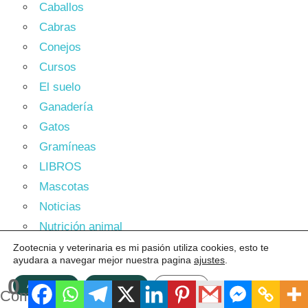
Caballos
Cabras
Conejos
Cursos
El suelo
Ganadería
Gatos
Gramíneas
LIBROS
Mascotas
Noticias
Nutrición animal
Ovinos
Zootecnia y veterinaria es mi pasión utiliza cookies, esto te
ayudara a navegar mejor nuestra pagina
ajustes
.
Pastos y forrajes
0
Perros
ACEPTAR
Rechazar
Ajustes
Compartidos
Plagas y Enfermedades de los Pastos