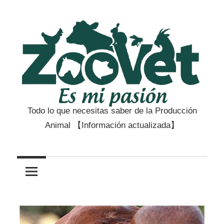
Saltar
al
contenido
Todo lo que necesitas saber de la Producción
Zootecnia
Animal 【Información actualizada】
y
Veterinaria
es
mi