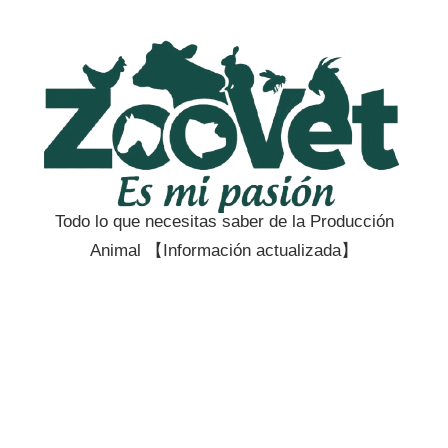
Saltar
al
contenido
Todo lo que necesitas saber de la Producción
Zootecnia
Animal 【Información actualizada】
y
Veterinaria
es
mi