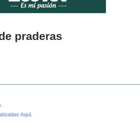
 de praderas
s
lizadas: Aquí.