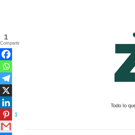
Saltar
al
contenido
1
Compartir
Todo lo qu
1