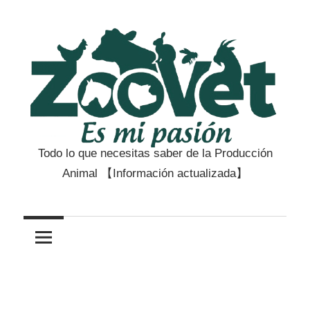
Saltar
al
contenido
Todo lo que necesitas saber de la Producción
Zootecnia
Animal 【Información actualizada】
y
Veterinaria
es
mi