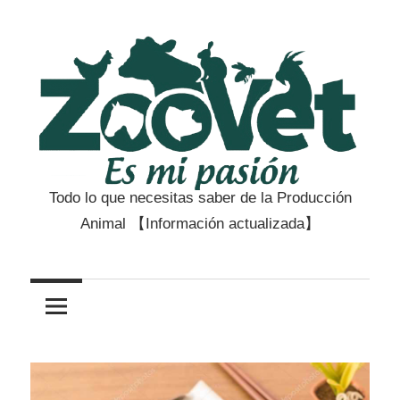
Saltar
al
contenido
Todo lo que necesitas saber de la Producción
Zootecnia
Animal 【Información actualizada】
y
Veterinaria
es
mi