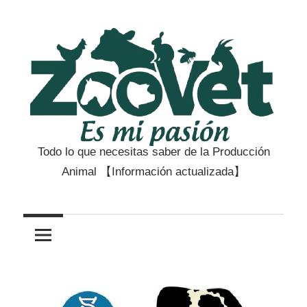
Saltar
al
contenido
Todo lo que necesitas saber de la Producción
Zootecnia
Animal 【Información actualizada】
y
Veterinaria
es
mi