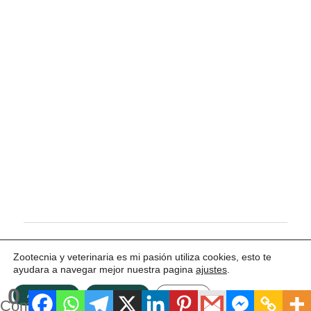
Tema para WordPress: Maxwell de ThemeZee.
Zootecnia y veterinaria es mi pasión utiliza cookies, esto te
ayudara a navegar mejor nuestra pagina
ajustes
.
0
ACEPTAR
Rechazar
Ajustes
Compartidos