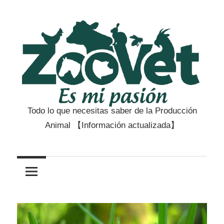
Saltar
al
contenido
Todo lo que necesitas saber de la Producción
Zootecnia
Animal 【Información actualizada】
y
Veterinaria
es
mi