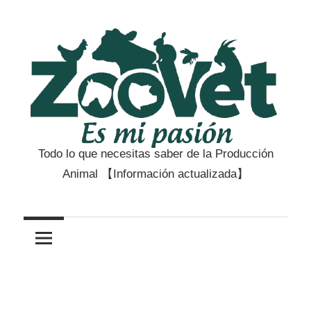
Saltar
al
contenido
Todo lo que necesitas saber de la Producción
Zootecnia
Animal 【Información actualizada】
y
Veterinaria
es
mi