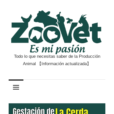
Saltar
al
contenido
Todo lo que necesitas saber de la Producción
Zootecnia
Animal 【Información actualizada】
y
Veterinaria
es
mi