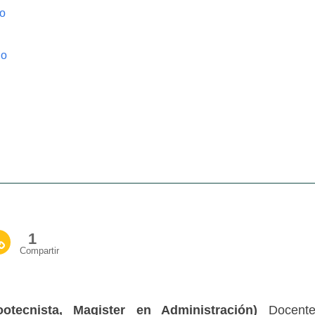
do
do
1
Compartir
otecnista, Magister en Administración)
Docent