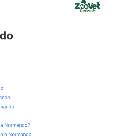
ndo
do
mando
ormando
aza Normando?
in o Normando