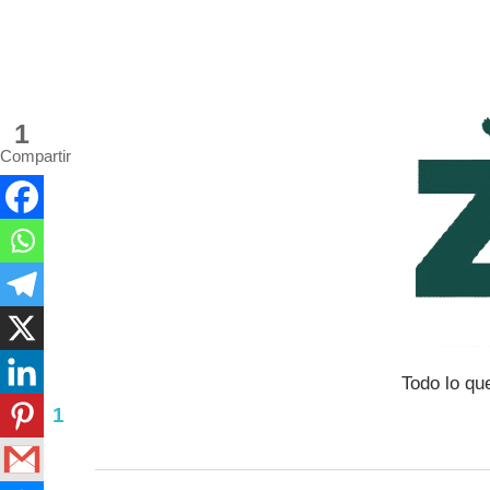
Saltar
al
contenido
1
Compartir
Todo lo qu
1