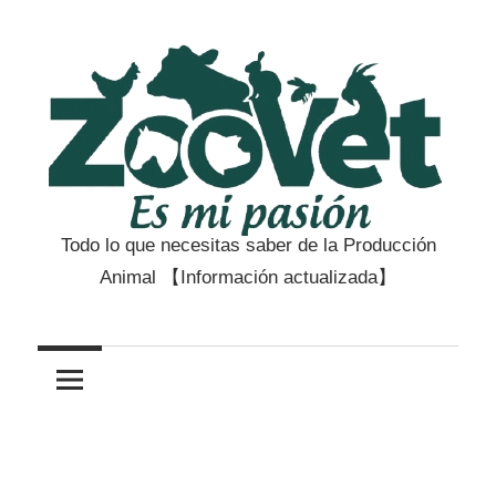
Saltar
al
contenido
Todo lo que necesitas saber de la Producción
Zootecnia
Animal 【Información actualizada】
y
Veterinaria
es
mi