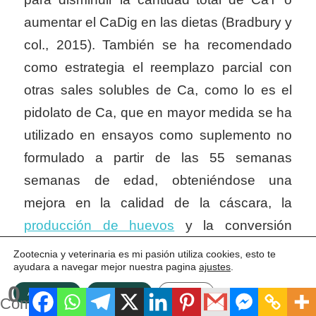
aumentar el CaDig en las dietas (Bradbury y
col., 2015). También se ha recomendado
como estrategia el reemplazo parcial con
otras sales solubles de Ca, como lo es el
pidolato de Ca, que en mayor medida se ha
utilizado en ensayos como suplemento no
formulado a partir de las 55 semanas
semanas de edad, obteniéndose una
mejora en la calidad de la cáscara, la
producción de huevos
y la conversión
(Protais y col., 2005; Agblo y Duclos, 2011;
Zootecnia y veterinaria es mi pasión utiliza cookies, esto te
ayudara a navegar mejor nuestra pagina
ajustes
.
Roulleau, 2014; Estevez y Carné, 2017).Si
0
bien una gran parte de la absorción de Ca a
ACEPTAR
Rechazar
Ajustes
Compartidos
nivel intestinal se realiza en forma pasiva, el