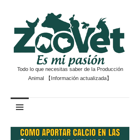
Saltar
al
contenido
Todo lo que necesitas saber de la Producción
Zootecnia
Animal 【Información actualizada】
y
Veterinaria
es
mi