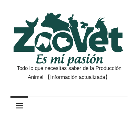
Saltar
al
contenido
Todo lo que necesitas saber de la Producción
Zootecnia
Animal 【Información actualizada】
y
Veterinaria
es
mi