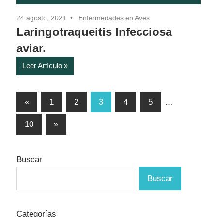
24 agosto, 2021
Enfermedades en Aves
Laringotraqueitis Infecciosa
aviar.
Leer Artículo
Paginación
Entradas
«
1
2
3
4
5
…
anteriores
de
Entradas
10
»
entradas
siguientes
Buscar
Buscar
Categorías