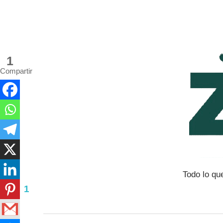
Saltar
al
contenido
1
Compartir
Todo lo qu
1