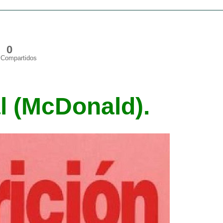
0
Compartidos
l (McDonald).