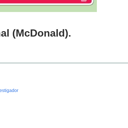
mal (McDonald).
estigador