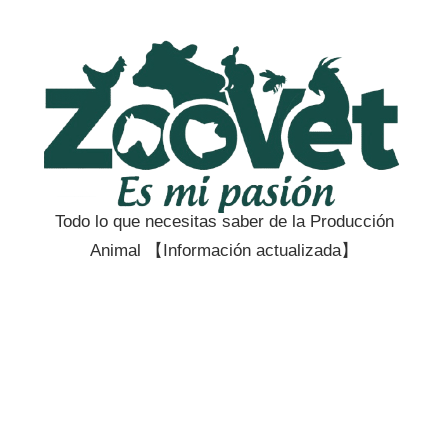
Saltar
al
contenido
Todo lo que necesitas saber de la Producción
Zootecnia
Animal 【Información actualizada】
y
Veterinaria
es
mi