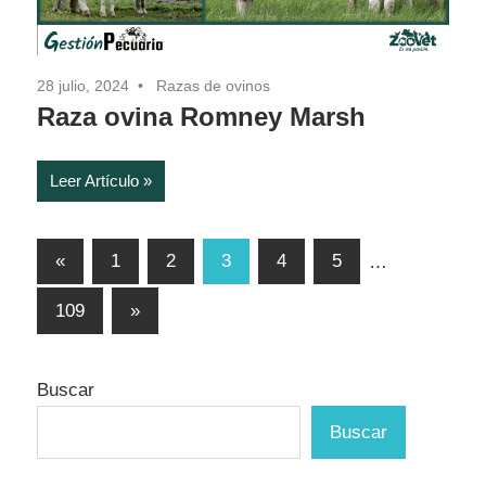
28 julio, 2024
Razas de ovinos
Raza ovina Romney Marsh
Leer Artículo
Paginación
Entradas
«
1
2
3
4
5
…
anteriores
de
Entradas
109
»
entradas
siguientes
Buscar
Buscar