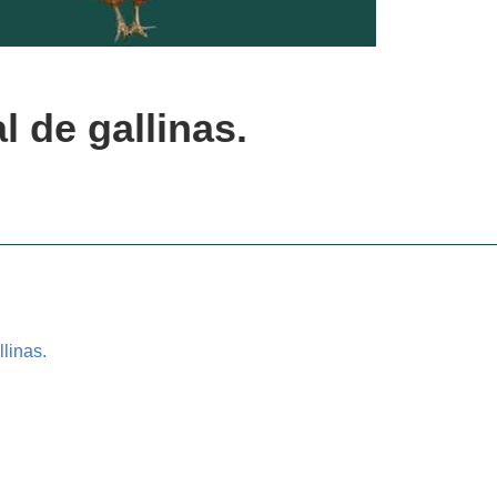
l de gallinas.
linas.