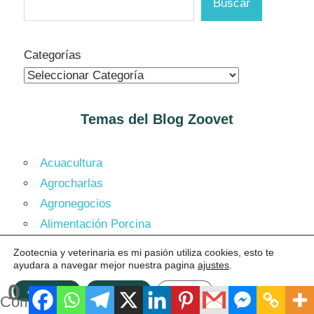
Buscar
Categorías
Temas del Blog
Zoovet
Acuacultura
Agrocharlas
Agronegocios
Alimentación Porcina
Apicultura
Zootecnia y veterinaria es mi pasión utiliza cookies, esto te
Avicultura
ayudara a navegar mejor nuestra pagina
ajustes
.
Bienestar Animal
0
ACEPTAR
Rechazar
Ajustes
Compartidos
Bufalos