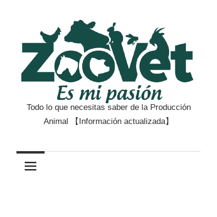
Saltar
al
contenido
Todo lo que necesitas saber de la Producción
Zootecnia
Animal 【Información actualizada】
y
Veterinaria
es
mi