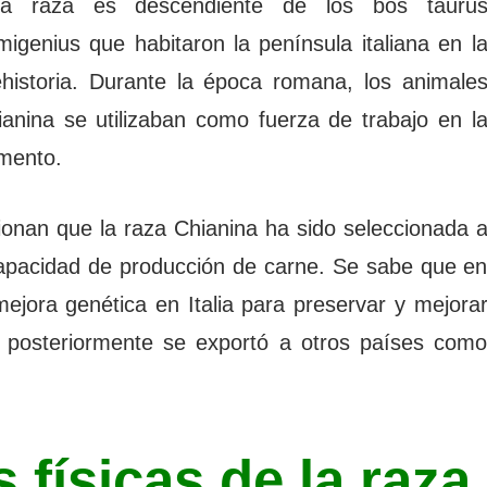
ta raza es descendiente de los bos tauru
migenius que habitaron la península italiana en l
ehistoria. Durante la época romana, los animale
ianina se utilizaban como fuerza de trabajo en l
imento.
ionan que la raza Chianina ha sido seleccionada 
 capacidad de producción de carne. Se sabe que e
mejora genética en Italia para preservar y mejora
ue posteriormente se exportó a otros países com
 físicas de la raza