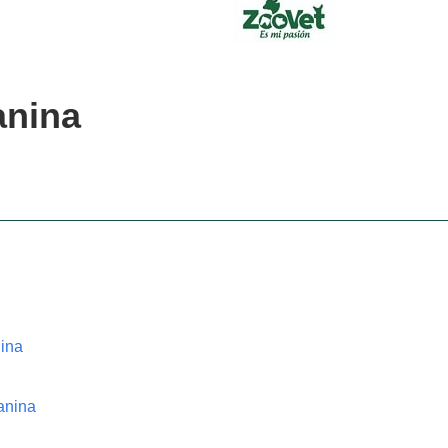
anina
nina
anina