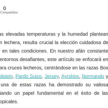
0
Compartidos
 las elevadas temperaturas y la humedad plantea
n lechera, resulta crucial la elección cuidadosa d
 en tales condiciones. En nuestro afán constant
entornos desafiantes, este artículo se enfocará e
ara cruces lecheros, centrándose en las razas Bo
lstein
,
Pardo Suizo
,
Jersey
,
Ayrshire
,
Normando
 una de estas razas ha demostrado su valios
ñando un papel fundamental en el éxito de la
opicales.