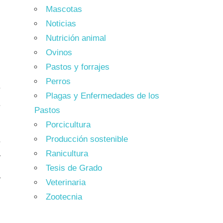
Mascotas
Noticias
Nutrición animal
Ovinos
Pastos y forrajes
n
Perros
e
Plagas y Enfermedades de los
e
Pastos
n
Porcicultura
s
Producción sostenible
Ranicultura
y
Tesis de Grado
a
Veterinaria
s
Zootecnia