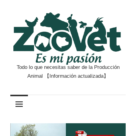
Saltar
al
contenido
Todo lo que necesitas saber de la Producción
Zootecnia
Animal 【Información actualizada】
y
Veterinaria
es
mi