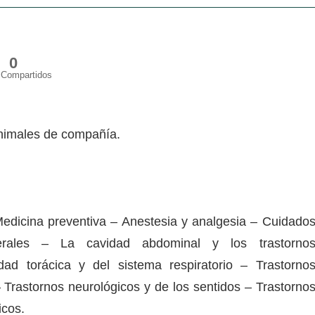
0
Compartidos
animales de compañía.
edicina preventiva – Anestesia y analgesia – Cuidado
enerales – La cavidad abdominal y los trastorno
idad torácica y del sistema respiratorio – Trastorno
 Trastornos neurológicos y de los sentidos – Trastorno
icos.