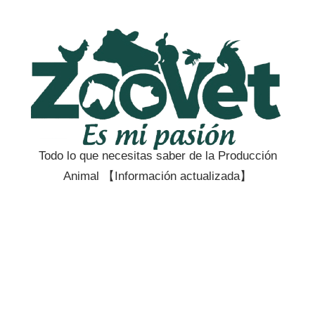
Saltar
al
contenido
Todo lo que necesitas saber de la Producción
Zootecnia
Animal 【Información actualizada】
y
Veterinaria
es
mi