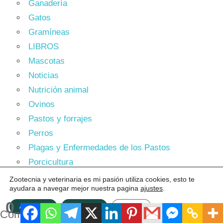
Ganadería
Gatos
Gramíneas
LIBROS
Mascotas
Noticias
Nutrición animal
Ovinos
Pastos y forrajes
Perros
Plagas y Enfermedades de los Pastos
Porcicultura
Producción sostenible
Zootecnia y veterinaria es mi pasión utiliza cookies, esto te
ayudara a navegar mejor nuestra pagina
ajustes
.
Ranicultura
0
Tesis de Grado
ACEPTAR
Rechazar
Ajustes
Compartidos
Veterinaria