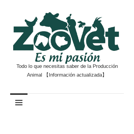
Saltar
al
contenido
Todo lo que necesitas saber de la Producción
Zootecnia
Animal 【Información actualizada】
y
Veterinaria
es
mi