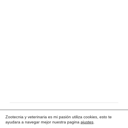
Tema para WordPress: Maxwell de ThemeZee.
Zootecnia y veterinaria es mi pasión utiliza cookies, esto te
ayudara a navegar mejor nuestra pagina
ajustes
.