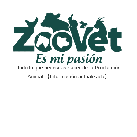
Saltar
al
contenido
Todo lo que necesitas saber de la Producción
Zootecnia
Animal 【Información actualizada】
y
Veterinaria
es
mi