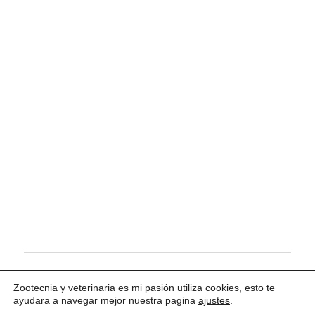
Tema para WordPress: Maxwell de ThemeZee.
Zootecnia y veterinaria es mi pasión utiliza cookies, esto te
ayudara a navegar mejor nuestra pagina
ajustes
.