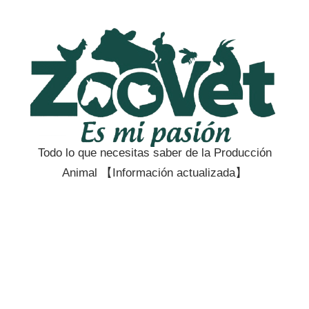
Saltar
al
contenido
Todo lo que necesitas saber de la Producción
Zootecnia
Animal 【Información actualizada】
y
Veterinaria
es
mi