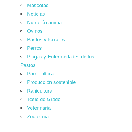
Mascotas
Noticias
Nutrición animal
Ovinos
Pastos y forrajes
Perros
e
Plagas y Enfermedades de los
e
Pastos
Porcicultura
Producción sostenible
Ranicultura
a
Tesis de Grado
e
Veterinaria
y
Zootecnia
e