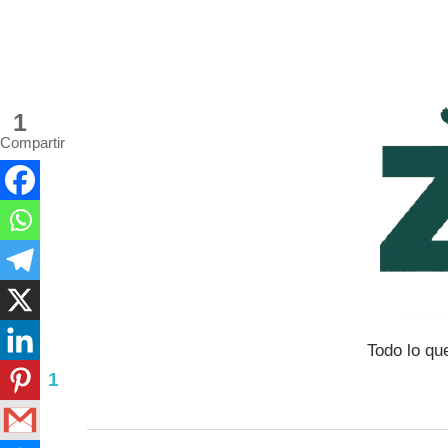
Saltar
al
contenido
1
Compartir
Todo lo qu
1