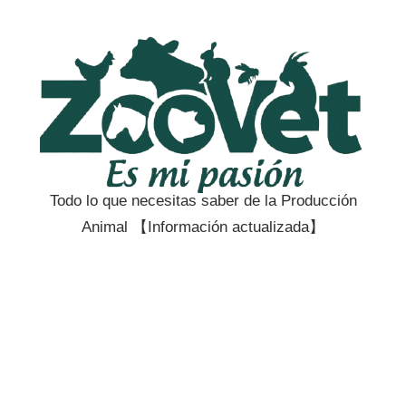
Saltar
al
contenido
Todo lo que necesitas saber de la Producción
Zootecnia
Animal 【Información actualizada】
y
Veterinaria
es
mi