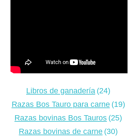
Libros de ganadería
(24)
Razas Bos Tauro para carne
(19)
Razas bovinas Bos Tauros
(25)
Razas bovinas de carne
(30)