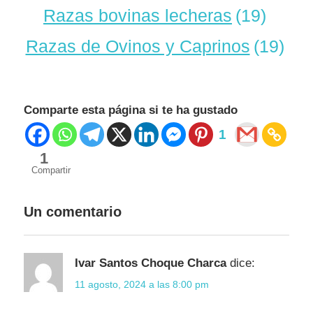
Razas bovinas lecheras
(19)
Razas de Ovinos y Caprinos
(19)
Comparte esta página si te ha gustado
1
1
Compartir
Libros
de
Un comentario
aves
Ivar Santos Choque Charca
dice:
11 agosto, 2024 a las 8:00 pm