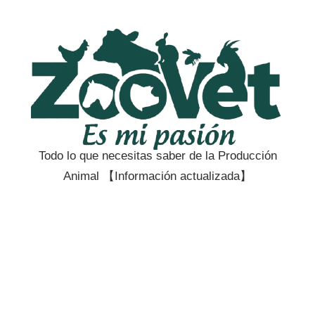
Saltar
al
contenido
Todo lo que necesitas saber de la Producción
Zootecnia
Animal 【Información actualizada】
y
Veterinaria
es
mi