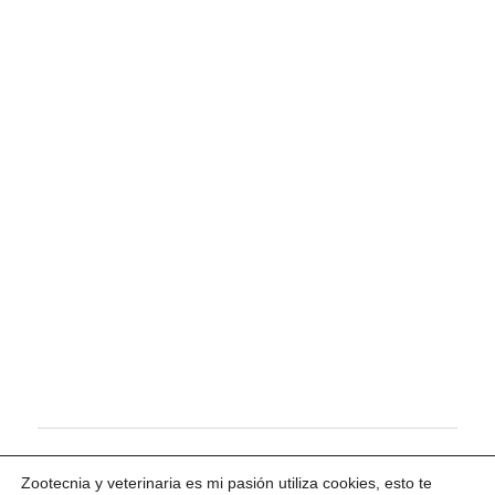
Tema para WordPress: Maxwell de ThemeZee.
Zootecnia y veterinaria es mi pasión utiliza cookies, esto te