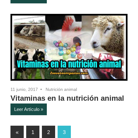
11 junio, 2017
Nutrición animal
Vitaminas en la nutrición animal
Leer Artículo
Paginación
Entradas
«
1
2
3