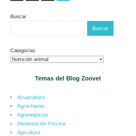
anteriores
de
entradas
Buscar
Buscar
Categorías
Temas del Blog
Zoovet
Acuacultura
Agrocharlas
Agronegocios
Alimentación Porcina
Apicultura