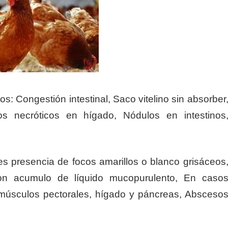
s: Congestión intestinal, Saco vitelino sin absorber
s necróticos en hígado, Nódulos en intestinos
es presencia de focos amarillos o blanco grisáceos
con acumulo de líquido mucopurulento, En caso
 músculos pectorales, hígado y páncreas, Absceso