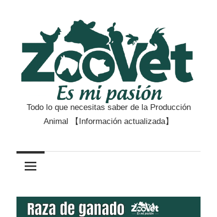
Saltar
al
contenido
Todo lo que necesitas saber de la Producción
Zootecnia
Animal 【Información actualizada】
y
Veterinaria
es
mi