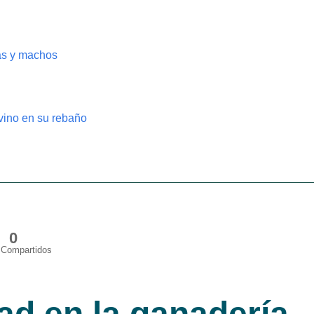
as y machos
vino en su rebaño
0
Compartidos
d en la ganadería