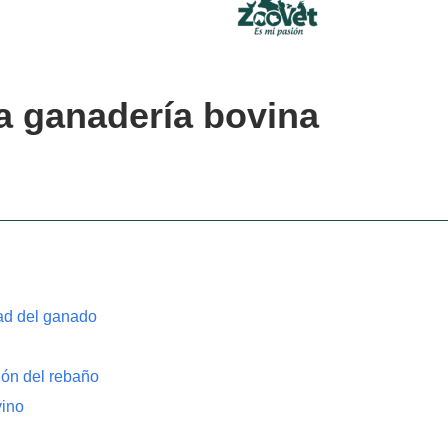
a ganadería bovina
ad del ganado
ión del rebaño
vino