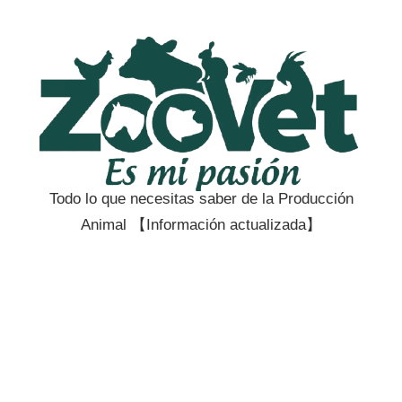
Saltar
al
contenido
Todo lo que necesitas saber de la Producción
Zootecnia
Animal 【Información actualizada】
y
Veterinaria
es
mi