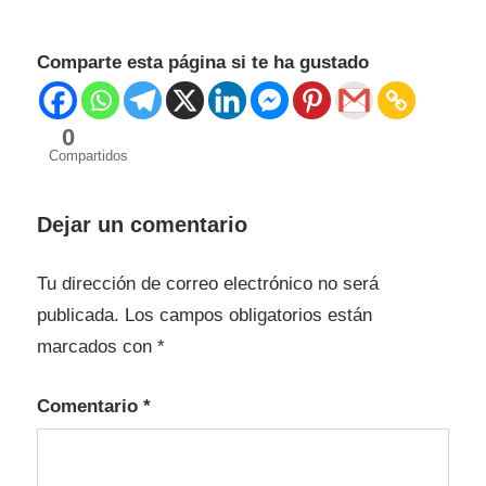
Calidad de la carne con diagnostico por Ecografías Calidad de la carne con diagnostico por Ecografías
Comparte esta página si te ha gustado
0
Compartidos
Dejar un comentario
Tu dirección de correo electrónico no será
publicada.
Los campos obligatorios están
marcados con
*
Comentario
*