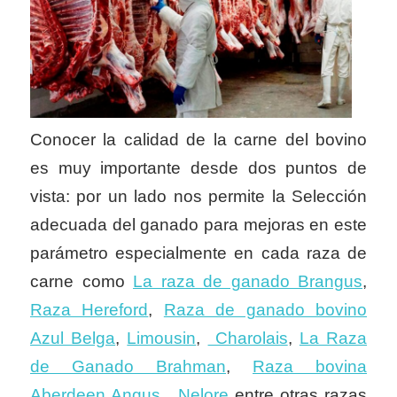
Conocer la calidad de la carne del bovino
es muy importante desde dos puntos de
vista: por un lado nos permite la Selección
adecuada del ganado para mejoras en este
parámetro especialmente en cada raza de
carne como
La raza de ganado Brangus
,
Raza Hereford
,
Raza de ganado bovino
Azul Belga
,
Limousin
,
Charolais
,
La Raza
de Ganado Brahman
,
Raza bovina
Aberdeen Angus
,
Nelore
entre otras razas