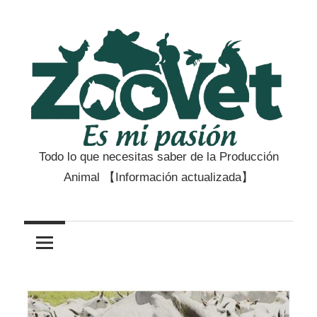
Saltar
al
contenido
Todo lo que necesitas saber de la Producción
Zootecnia
Animal 【Información actualizada】
y
Veterinaria
es
mi